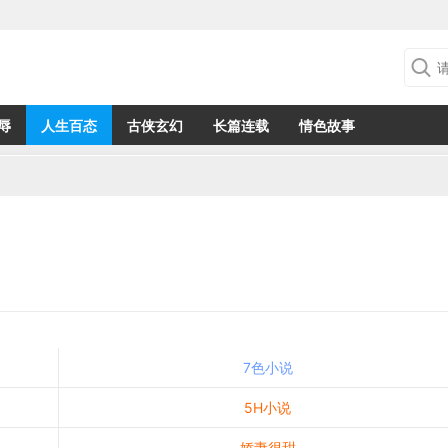
辱
人生百态
古侠玄幻
长篇连载
情色故事
7色小说
5H小说
娇妻很甜