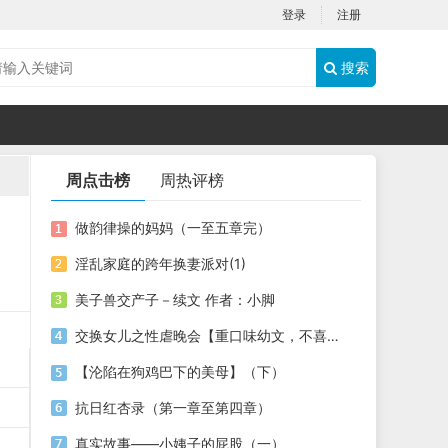
登录
注册
搜索
周点击榜
周热评榜
做韵律操的妈妈（一至五章完）
淫乱家庭的跨年换妻派对(1)
美子兽交产子－续文 作者：小脚
交换女儿之性虐晚会【重口味幼文，不喜者勿入】
【沦陷在狗鸡巴下的美母】（下）
抗日红杏录（第一章至第四章）
真实故事——小姨子的屁股（一）