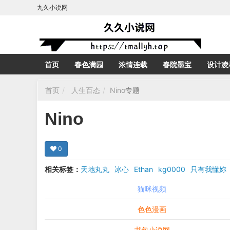
九久小说网
首页
春色满园
浓情连载
春院墨宝
设计凌
首页
人生百态
Nino
专题
Nino
0
相关标签：
天地丸丸
冰心
Ethan
kg0000
只有我懂妳
猫咪视频
色色漫画
书包小说网