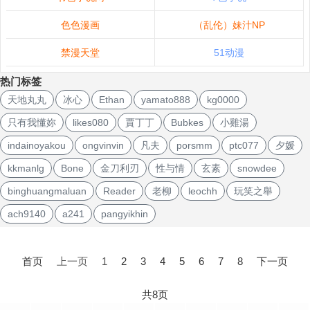
色色漫画
（乱伦）妹汁NP
禁漫天堂
51动漫
热门标签
天地丸丸
冰心
Ethan
yamato888
kg0000
只有我懂妳
likes080
賈丁丁
Bubkes
小雞湯
indainoyakou
ongvinvin
凡夫
porsmm
ptc077
夕媛
kkmanlg
Bone
金刀利刃
性与情
玄素
snowdee
binghuangmaluan
Reader
老柳
leochh
玩笑之舉
ach9140
a241
pangyikhin
文
章
首页
上一页
1
2
3
4
5
6
7
8
下一页
导
航
共8页