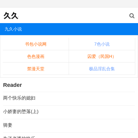
九久小说
书包小说网
7色小说
色色漫画
囚爱（民国H）
禁漫天堂
极品淫乱合集
Reader
两个快乐的媳妇
小娇妻的堕落(上)
骑妻