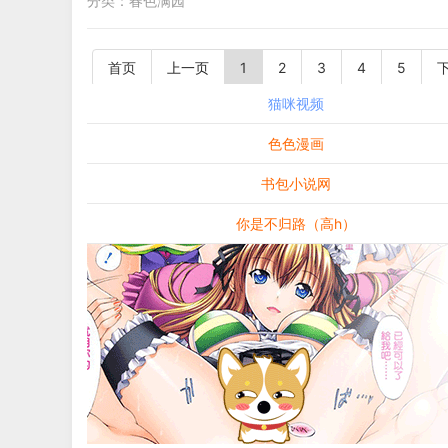
分类：
春色满园
首页
上一页
1
2
3
4
5
猫咪视频
色色漫画
书包小说网
你是不归路（高h）