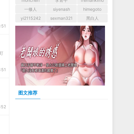
moncheri
李青牛
fremankimo
一修人
siyenash
himegoto
yi2115242
sexman321
黑白人
:51
盯
:51
图文推荐
:52