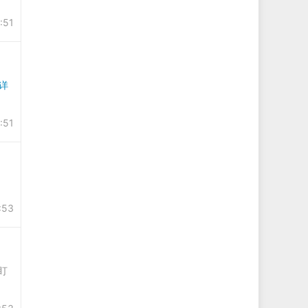
:51
[详
:51
:53
盯