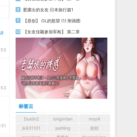
爱露出的女友·日本旅行篇1
【原创】 OL的慾望 (1) 附插图
【女友佳颖参加军检】 第二章
[详
:53
:53
标签云
Dustin2
longlvtian
moyill
:51
jk931101
jashling
娃娃