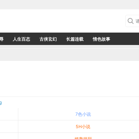
辱
人生百态
古侠玄幻
长篇连载
情色故事
g
7色小说
5H小说
娇妻很甜