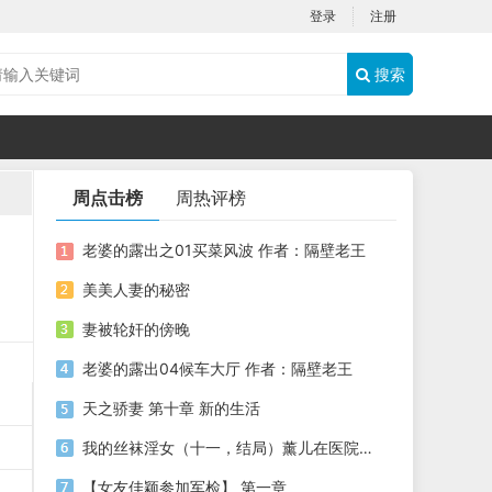
登录
注册
搜索
周点击榜
周热评榜
老婆的露出之01买菜风波 作者：隔壁老王
美美人妻的秘密
妻被轮奸的傍晚
老婆的露出04候车大厅 作者：隔壁老王
天之骄妻 第十章 新的生活
我的丝袜淫女（十一，结局）薰儿在医院的淫媚【附图】
【女友佳颖参加军检】 第一章