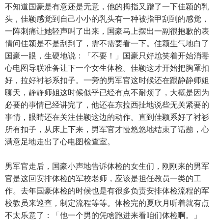
不知道国豪是有意还是无意，他的拇指又蹭了一下佳颖的乳
头，佳颖感觉到自己小小的乳头有一种被指甲刮到的感觉，
一阵刺痛让她轻声叫了出来，国豪马上摆出一副很抱歉的表
情问佳颖是不是刮到了，需不需要看一下。佳颖生气地白了
国豪一眼，生硬地说：「不要！」国豪只好尬笑着开始消毒
心电图导联准备让下一个女生体检。佳颖这才开始把胸罩扣
好，拉好衬衫系扣子。一旁的男军官这时候还在跟静静师姐
聊天，静静师姐这时候似乎已经有点不耐烦了，大概是因为
必要的事情已经讲完了，他还在东拉西扯地说些无关紧要的
事情，眼睛还在关注佳颖这边的动作。直到佳颖系好了衬衫
所有扣子，从床上下来，男军官才慢悠悠地结束了话题，心
满意足地走出了心电图检查室。
男军官走后，国豪小声地告诉体检的女生们，刚刚来的男军
官是这回安排体检的军校老师，应该是担任教员一类的工
作。去年国豪体检的时候也是有很多负责安排体检流程的军
校教员来巡查，制定流程等等。体检完的夏欣月听着就有点
不太乐意了：「他一个男的凭啥跑进来看咱们体检啊。」