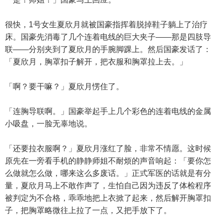
很快，1号女生夏欣月就被国豪指挥着脱掉鞋子躺上了治疗
床。国豪先消毒了几个连着电线的巨大夹子——那是四肢导
联——分别夹到了夏欣月的手腕脚踝上。然后国豪发话了：
「夏欣月，胸罩扣子解开，把衣服和胸罩拉上去。」
「啊？要干嘛？」夏欣月愣住了。
「连胸导联啊。」国豪举起手上几个彩色的连着电线的金属
小吸盘，一脸无辜地说。
「还要拉衣服啊？」夏欣月涨红了脸，非常不情愿。这时候
原先在一旁看手机的静静师姐不耐烦的声音响起：「要你怎
么做就怎么做，哪来这么多废话。」正式军医的话就是有分
量，夏欣月马上不敢作声了，生怕自己因为违反了体检程序
被判定为不合格，乖乖地把上衣掀了起来，然后解开胸罩扣
子，把胸罩略微往上拉了一点，又把手放下了。