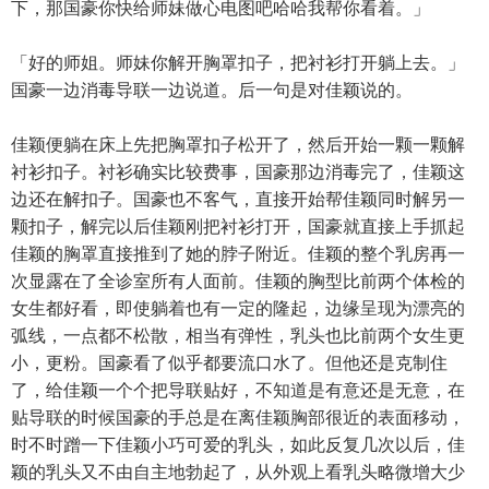
下，那国豪你快给师妹做心电图吧哈哈我帮你看着。」
「好的师姐。师妹你解开胸罩扣子，把衬衫打开躺上去。」
国豪一边消毒导联一边说道。后一句是对佳颖说的。
佳颖便躺在床上先把胸罩扣子松开了，然后开始一颗一颗解
衬衫扣子。衬衫确实比较费事，国豪那边消毒完了，佳颖这
边还在解扣子。国豪也不客气，直接开始帮佳颖同时解另一
颗扣子，解完以后佳颖刚把衬衫打开，国豪就直接上手抓起
佳颖的胸罩直接推到了她的脖子附近。佳颖的整个乳房再一
次显露在了全诊室所有人面前。佳颖的胸型比前两个体检的
女生都好看，即使躺着也有一定的隆起，边缘呈现为漂亮的
弧线，一点都不松散，相当有弹性，乳头也比前两个女生更
小，更粉。国豪看了似乎都要流口水了。但他还是克制住
了，给佳颖一个个把导联贴好，不知道是有意还是无意，在
贴导联的时候国豪的手总是在离佳颖胸部很近的表面移动，
时不时蹭一下佳颖小巧可爱的乳头，如此反复几次以后，佳
颖的乳头又不由自主地勃起了，从外观上看乳头略微增大少