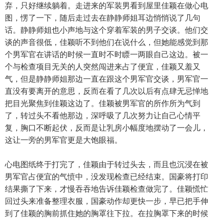
弃，只好继续躺着。走进来的军装男看到屋里佳颖在做心电
图，愣了一下，随后走过去在静静师姐耳边悄悄说了几句
话。静静师姐也小声地与这个穿着军装的男子交谈。他们交
谈的声音很低，佳颖听不到他们在说什么，但她能感觉到那
个男军官在讲话的时候一直时不时瞟一两眼自己这边。被一
个与检查项目无关的人突然闯进来占了便宜，佳颖又羞又
气，但是静静师姐那边一直在跟这个男军官交谈，男军官一
直没有要离开的意思，反而在看了几次以后有点肆无忌惮地
把目光聚焦到佳颖这边了。佳颖被男军官的所作所为气到
了，转过头不看他那边，深呼吸了几次努力让自己心情平
复，胸口不断起伏，反而是让乳房小幅度地摆动了一会儿，
这让一旁的男军官更是大饱眼福。
心电图纸终于打完了，佳颖由于转过头去，而且也沉浸在被
男军官占便宜的气愤中，没发现检查已经结束。国豪将打印
结果撕了下来，才慢吞吞地告诉佳颖检查做完了。佳颖慌忙
回过头来准备整理衣服，国豪动作却更快一步，早已把手伸
到了佳颖的胸前抓住她的胸罩往下拉。在拉胸罩下来的时候