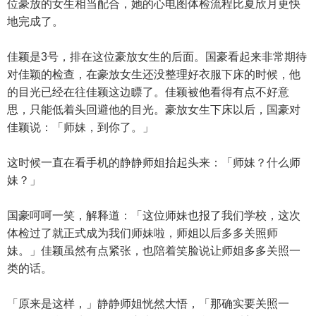
位豪放的女生相当配合，她的心电图体检流程比夏欣月更快
地完成了。
佳颖是3号，排在这位豪放女生的后面。国豪看起来非常期待
对佳颖的检查，在豪放女生还没整理好衣服下床的时候，他
的目光已经在往佳颖这边瞟了。佳颖被他看得有点不好意
思，只能低着头回避他的目光。豪放女生下床以后，国豪对
佳颖说：「师妹，到你了。」
这时候一直在看手机的静静师姐抬起头来：「师妹？什么师
妹？」
国豪呵呵一笑，解释道：「这位师妹也报了我们学校，这次
体检过了就正式成为我们师妹啦，师姐以后多多关照师
妹。」佳颖虽然有点紧张，也陪着笑脸说让师姐多多关照一
类的话。
「原来是这样，」静静师姐恍然大悟，「那确实要关照一