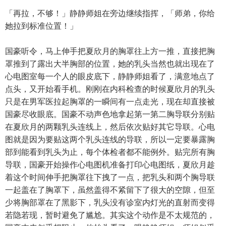
「再拉，不够！」静静师姐在旁边继续指挥，「师弟，你给
她拉到标准位置！」
国豪听令，马上伸手把夏欣月的胸罩往上方一推，直接把胸
罩推到了露出大半胸部的位置，她的乳头当然也就出现在了
心电图室每一个人的眼皮底下，静静师姐看了，满意地点了
点头，又开始看手机。刚刚在内科检查的时候夏欣月的乳头
只是在男军医拉起胸罩的一瞬间有一点走光，现在却直接被
国豪尽收眼底。国豪不动声色地拿起第一第二胸导联分别贴
在夏欣月的两颗乳头连线上，然后依次贴好其它导联。心电
图就是因为要贴这两个乳头连线的导联，所以一定要暴露胸
部到能看到乳头为止，每个体检者都不能例外。贴完所有胸
导联，国豪开始操作心电图机准备打印心电图纸，夏欣月趁
着这个时间伸手把胸罩往下拽了一点，把乳头和两个胸导联
一起盖在了胸罩下，虽然盖得不紧留下了很大的空隙，但至
少将胸部罩在了黑影下，乳头没有诊室内灯光的直射而变得
若隐若现，暂时避免了尴尬。其实这个动作是不太规范的，