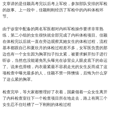
文章讲的是佳颖高考完以后考上军校，参加部队安排的军检
的故事。上一段中，佳颖刚刚经历了军检中的内科体检环
节。
由于诊室中配备的两名军医都对内科军检操作要求非常熟
练，第二小组的女生很快就全部完成了内科体检项目。佳颖
在体检完以后就一直在旁边观察其她女生的体检过程，流程
基本都跟自己和夏欣月的体检过程差不多，女军医负责的那
边也有一个女生因为胸罩扣子扣太紧，被要求解开扣子进行
听诊，当然也没能避免乳头曝光在诊室众人眼皮底下的命运
了。说来也滑稽，内衣最紧最不容易走光的女生反而成了这
项检查中曝光最多的人，佳颖不禁一阵懊恼，后悔为什么穿
了这么紧的胸罩。
检查完毕，等大家都整理好了衣着，国豪领着一众女生离开
了内科检查室往下一个检查项目所在地走去，路上有两三个
女生忍不住吐槽了一下刚刚的体检过程