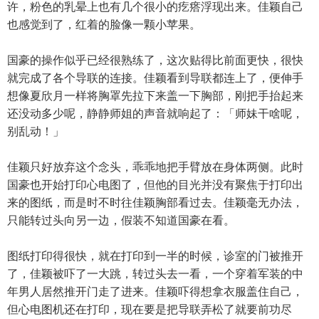
许，粉色的乳晕上也有几个很小的疙瘩浮现出来。佳颖自己
也感觉到了，红着的脸像一颗小苹果。
国豪的操作似乎已经很熟练了，这次贴得比前面更快，很快
就完成了各个导联的连接。佳颖看到导联都连上了，便伸手
想像夏欣月一样将胸罩先拉下来盖一下胸部，刚把手抬起来
还没动多少呢，静静师姐的声音就响起了：「师妹干啥呢，
别乱动！」
佳颖只好放弃这个念头，乖乖地把手臂放在身体两侧。此时
国豪也开始打印心电图了，但他的目光并没有聚焦于打印出
来的图纸，而是时不时往佳颖胸部看过去。佳颖毫无办法，
只能转过头向另一边，假装不知道国豪在看。
图纸打印得很快，就在打印到一半的时候，诊室的门被推开
了，佳颖被吓了一大跳，转过头去一看，一个穿着军装的中
年男人居然推开门走了进来。佳颖吓得想拿衣服盖住自己，
但心电图机还在打印，现在要是把导联弄松了就要前功尽