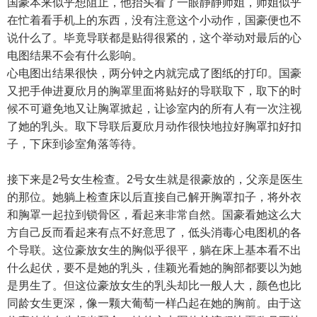
国豪本来似乎想阻止，他抬头看了一眼静静师姐，师姐似乎
在忙着看手机上的东西，没有注意这个小动作，国豪便也不
说什么了。毕竟导联都是贴得很紧的，这个举动对最后的心
电图结果不会有什么影响。
心电图出结果很快，两分钟之内就完成了图纸的打印。国豪
又把手伸进夏欣月的胸罩里面将贴好的导联取下，取下的时
候不可避免地又让胸罩掀起，让诊室内的所有人有一次注视
了她的乳头。取下导联后夏欣月动作很快地拉好胸罩扣好扣
子，下床到诊室角落等待。
接下来是2号女生检查。2号女生就是很豪放的，父亲是医生
的那位。她躺上检查床以后直接自己解开胸罩扣子，将外衣
和胸罩一起拉到锁骨区，看起来非常自然。国豪看她这么大
方自己反而看起来有点不好意思了，低头消毒心电图机的各
个导联。这位豪放女生的胸似乎很平，躺在床上基本看不出
什么起伏，要不是她的乳头，佳颖光看她的胸部都要以为她
是男生了。但这位豪放女生的乳头却比一般人大，颜色也比
同龄女生更深，像一颗大葡萄一样凸起在她的胸前。由于这