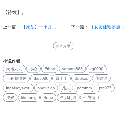
【待续】。
上一篇：
【原创】一个月的报复1-楔子
下一篇：
【女友佳颖参加军检】 第一章
白衣穿甲
小说作者
天地丸丸
冰心
Ethan
yamato888
kg0000
只有我懂妳
likes080
賈丁丁
Bubkes
小雞湯
indainoyakou
ongvinvin
凡夫
porsmm
ptc077
夕媛
kkmanlg
Bone
金刀利刃
性与情