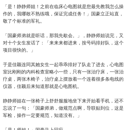
「是！静静师姐！之前在临床心电图就是您最先教我怎么操
作的，我哪敢不熟练哦，保证完成任务！」国豪立正站直，
敬了个标准的军礼。
「国豪师弟就是听话，那我先歇会。」，静静师姐说完，又
对十个女生发话了：「来来来都进来，按号码排好队，这个
项目很快的。」
于是佳颖连同其她女生一起乖乖排好了队走了进去，心电图
室比刚刚的内科检查室略小一些，只有一张治疗床，一张治
疗桌，两张木椅子，治疗桌上摆放着一个连着很多条电线的
仪器，佳颖后来知道那就是心电图机。
静静师姐在一张椅子上舒舒服服地坐下来开始看手机，还不
忘说了一句：「国豪师弟，做规范点啊，导联贴到位，这是
军检，操作一定要规范，知道没有。」
「是！师姐！」国豪马上回应。