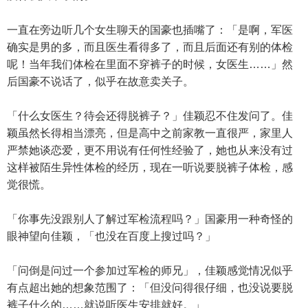
一直在旁边听几个女生聊天的国豪也插嘴了：「是啊，军医
确实是男的多，而且医生看得多了，而且后面还有别的体检
呢！当年我们体检在里面不穿裤子的时候，女医生……」然
后国豪不说话了，似乎在故意卖关子。
「什么女医生？待会还得脱裤子？」佳颖忍不住发问了。佳
颖虽然长得相当漂亮，但是高中之前家教一直很严，家里人
严禁她谈恋爱，更不用说有任何性经验了，她也从来没有过
这样被陌生异性体检的经历，现在一听说要脱裤子体检，感
觉很慌。
「你事先没跟别人了解过军检流程吗？」国豪用一种奇怪的
眼神望向佳颖，「也没在百度上搜过吗？」
「问倒是问过一个参加过军检的师兄」，佳颖感觉情况似乎
有点超出她的想象范围了：「但没问得很仔细，也没说要脱
裤子什么的……就说听医生安排就好。」