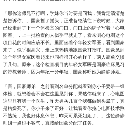
「那你这师兄不行啊，学妹你当时要是问我，我肯定清清楚
楚告诉你。」国豪摇了摇头，正准备继续往下说时候，大家
已经走到了下一个体检室的门口，门口上的牌子写着「心电
图室」，上一批检查的人似乎早就走了，看来测心电图这个
项目花的时间应该不长。里面坐着个年轻女军医，看到国豪
来了，似乎很高兴，走上来热情地跟国豪打招呼。国豪见到
这个年轻女军医看起来也同样很开心的样子，两人简单交谈
了几句。原来，这个检查项目的年轻女军医是国豪临床见习
的带教老师，因为年纪十分年轻，国豪称呼她为静静师姐。
「害，国豪师弟，之前看到名单分配就看到你小子要带一组
体检，就想着会不会在这里见到你，果然你就来了，心电图
这里只有我一个医生，昨天男兵几百个我都做到头晕了，真
是枯燥死了。你小子来了正好，让我看看你拉心电图技术熟
不熟练，我也好休息休息，昨天可累死姐姐了。」这位静静
师姐一点也不客气，直接给国豪分配了任务。