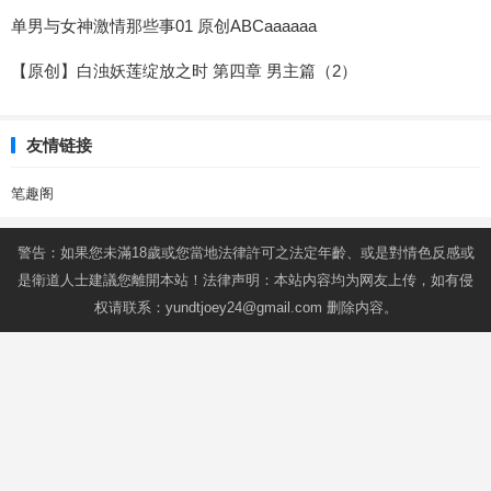
单男与女神激情那些事01 原创ABCaaaaaa
【原创】白浊妖莲绽放之时 第四章 男主篇（2）
友情链接
笔趣阁
警告：如果您未滿18歲或您當地法律許可之法定年齡、或是對情色反感或
是衛道人士建議您離開本站！法律声明：本站内容均为网友上传，如有侵
权请联系：
yundtjoey24@gmail.com
删除内容。