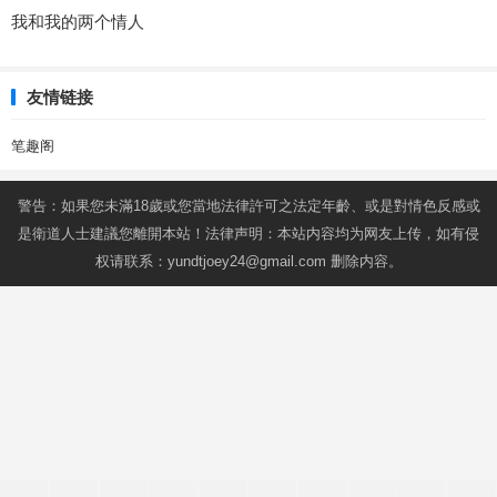
我和我的两个情人
友情链接
笔趣阁
警告：如果您未滿18歲或您當地法律許可之法定年齡、或是對情色反感或
是衛道人士建議您離開本站！法律声明：本站内容均为网友上传，如有侵
权请联系：
yundtjoey24@gmail.com
删除内容。