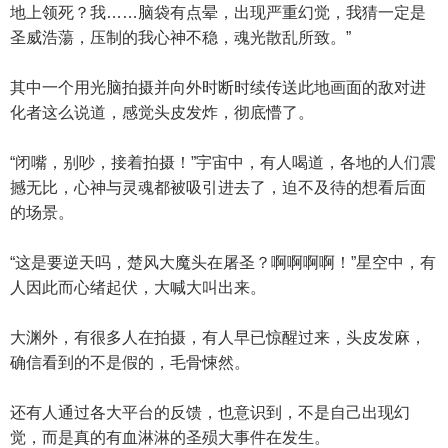
地上领死？我……脑袋有点晕，出现严重幻觉，我猜一定是
圣威浩蕩，压制的我心神不稳，魂光散乱所致。”
其中一个用光脑拍摄并向外时断时续传送此地画面的敌对进
化者这么说道，感觉头皮发炸，彻底懵了。
“闭嘴，别吵，接着拍摄！”宇宙中，有人喝道，各地的人们震
撼无比，心神与灵魂都被吸引进去了，迫不及待的想看后面
的场景。
“这是要逆天吗，楚风大魔头在屠圣？啊啊啊啊！”星空中，有
人因此而心绪起伏，大喊大叫出来。
大渊外，有很多人在拍摄，有人早已惊醒过来，头皮发麻，
确信看到的不是假的，毛骨悚然。
还有人通过各大平台的反馈，也意识到，不是自己出现幻
觉，而是真的有血淋淋的圣殒大事件在发生。