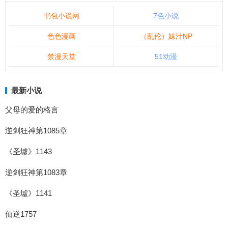
书包小说网
7色小说
色色漫画
（乱伦）妹汁NP
禁漫天堂
51动漫
最新小说
父母的爱的格言
逆剑狂神第1085章
《圣墟》1143
逆剑狂神第1083章
《圣墟》1141
仙逆1757