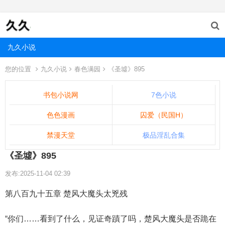
九久小说
您的位置
九久小说
春色满园
《圣墟》895
书包小说网
7色小说
色色漫画
囚爱（民国H）
禁漫天堂
极品淫乱合集
《圣墟》895
发布:2025-11-04 02:39
第八百九十五章 楚风大魔头太兇残
“你们……看到了什么，见证奇蹟了吗，楚风大魔头是否跪在