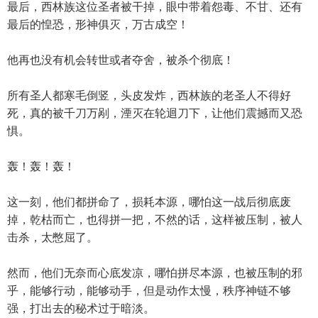
最后，西林族这位圣者被干掉，眼中带着怨毒、不甘、还有
最后的惶恐，形神俱灭，万古成空！
他再也没有机会转世或者夺舍，被杀个彻底！
所有圣人都寒毛倒竖，头皮发炸，西林族的老圣人不得好
死，真的被千刀万剐，湮灭在轮迴刀下，让他们震撼而又恐
惧。
轰！轰！轰！
这一刻，他们都拼命了，损耗本源，哪怕这一战后彻底废
掉，乾枯而亡，也得拼一把，不然的话，这样被压制，被人
击杀，太憋屈了。
然而，他们无奈而心底发凉，哪怕拼尽本源，也被压制的邪
乎，能够行动，能够动手，但是动作太慢，秩序神链不够
强，打出去的秘术过于暗淡。