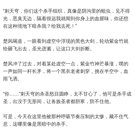
“刺天穹，你们这个杀手组织，真像是阴沟里的蛆虫，见不得
光，恶臭无边，隔着很远我就闻到你身上的血腥味，你还想
在这种境地下暗杀我？给我去死！”
楚风喝道，一眼看到虚空中浮现的黑色大剑，轮动紫金竹就
给砸飞出去，圣光迸溅，让这口大剑折断。
楚风冲了过去，对着某处虚空一点，紫金竹神芒暴涨，噗的
一声如同一杆长矛，将一个黑衣老者刺穿，挑在半空中，血
雨飞洒。
“你……”刺天穹的杀圣怒目圆睁，太不甘心了，他可是杀手成
圣，出没于无形间，让各族圣者都胆寒，防不住他。
可是，今天在这里他被那种呼吸节奏压制的太惨，藏不住气
息，这哪里像是黑暗中的杀手。