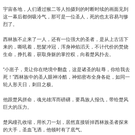
宇宙各地，人们通过猴二等人拍摄到的时断时续的画面见到
这一幕后都倒吸冷气，那可是一位圣人，死的也太容易与惨
烈了。
西林族不止来了一人，还有一位强大的圣者，是从上古活下
来的，嘶吼着，怒髮冲冠，浑身神焰滔天，不计代价的焚烧
生命，挣扎着，获取身躯的掌控权，向着楚风扑去。
“小崽子，竟让你在绝境中翻盘，这是诸圣的耻辱，你给我去
死！”西林族中的圣人眼神冷酷，神焰密布全身各处，如同一
轮人形天日，刺目之极。
他跟楚风拼命，魂光雄浑而磅礴，要爲族人报仇，带给楚风
巨大的压力。
楚风瞳孔收缩，用长刀一划，居然直接斩掉西林族圣者探来
的大手，圣血飞洒，他顿时有了底气。