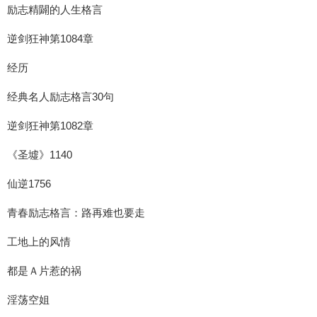
励志精闢的人生格言
逆剑狂神第1084章
经历
经典名人励志格言30句
逆剑狂神第1082章
《圣墟》1140
仙逆1756
青春励志格言：路再难也要走
工地上的风情
都是Ａ片惹的祸
淫荡空姐