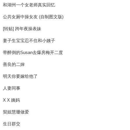
和湖州一个女老师真实回忆
公共女厕中操女友 (自制图文版)
[转贴] 跨年夜操表妹
妻子生宝宝忍不住和小姨子
带醉倒的Susan去爆房梅开二度
善良的二婶
明天你要嫁给他了
人妻同事
X X 姨妈
契姐慧珊做爱
生日群交