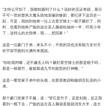
“太特么可怕了，我都拍摄到了什么？说好的见证奇蹟，展示
不可一世的楚风大魔头跪地哀嚎的惨剧，要纪录下这历史一
刻，可是，我拍到他将一位上古星空骑士一棍子砸烂了，同
时，也看到他将尸族的远古圣人脑袋给抽掉一半，吓死小爷
了，这特么的太惊悚，我……想回家！”
这是一位豪门子弟，来头不小，不然的话也没有能力支付天
价宇宙币跑到大渊外来观战。
“你给我闭嘴，还不嫌丢人吗？砸烂星空骑士的那是棍子吗，
那是一根紫竹，被炼製成九节剑胎型的打神鞭。”
这是一羣世家子弟中的头领，在那里教训刚纔胡言乱语的小
弟。
那个豪门世家子不服，道：“管它是竹子，还是剑胎，反正我
看到一棍下去，尸族的远古圣人脑袋直接就消失大半，连大