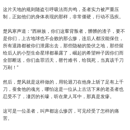
这片天地的规则随盗引呼吸法而共鸣，圣者实力被严重压
制，正如他们的身体表现的那样，非常僵硬，行动不迅疾。
楚风寒声道：“西林族，你们这羣背叛者，髒髒的渣子，要不
是你们，上古地球也不会败的那么惨，连后人都没能保住，
所有退路都被你们泄露出去，那些隐秘的蛰伏之地，那些留
给后人的小型生命星球都暴露了，崛起的希望种子因你们而
全部断送，你们血罪滔天，罄竹难书，给我死，当真该千刀
万剐！”
然后，楚风就是这样做的，用轮迴刀在他身上斩了足有上千
刀，蚕食他的魂光，哪怕这是一位从上古活下来的老圣者也
忍受不了，凄厉的长嚎，听在衆人耳中，那真是发瘮。
这可是一位圣者，叫声都这么惨厉，可见经受了怎样的痛
苦。