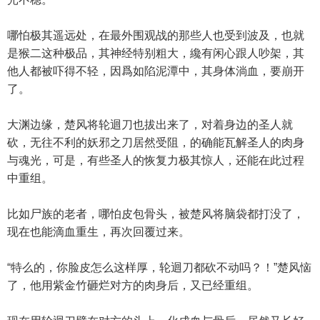
哪怕极其遥远处，在最外围观战的那些人也受到波及，也就
是猴二这种极品，其神经特别粗大，纔有闲心跟人吵架，其
他人都被吓得不轻，因爲如陷泥潭中，其身体淌血，要崩开
了。
大渊边缘，楚风将轮迴刀也拔出来了，对着身边的圣人就
砍，无往不利的妖邪之刀居然受阻，的确能瓦解圣人的肉身
与魂光，可是，有些圣人的恢复力极其惊人，还能在此过程
中重组。
比如尸族的老者，哪怕皮包骨头，被楚风将脑袋都打没了，
现在也能滴血重生，再次回覆过来。
“特么的，你脸皮怎么这样厚，轮迴刀都砍不动吗？！”楚风恼
了，他用紫金竹砸烂对方的肉身后，又已经重组。