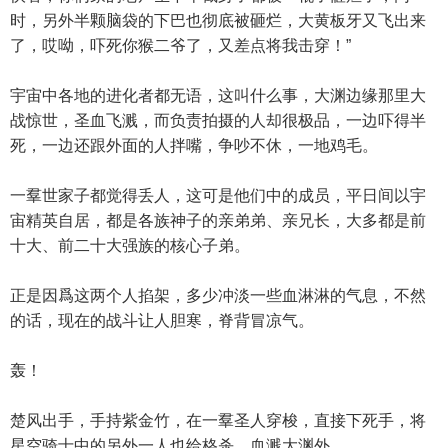
时，另外半颗脑袋的下巴也彻底被砸烂，大黄板牙又飞出来
了，哎呦，吓死你猴二爷了，又差点将我击穿！”
宇宙中各地的进化者都无语，这叫什么事，大渊边缘那里大
战惊世，圣血飞溅，而负责拍摄的人却很极品，一边吓得半
死，一边还跟外面的人拌嘴，争吵不休，一地鸡毛。
一羣世家子都觉得丢人，这可是他们中的成员，平日间以宇
宙精英自居，都是各族神子的亲弟弟、亲兄长，大多都是前
十大、前二十大强族的核心子弟。
正是因爲这两个人掐架，多少冲淡一些血淋淋的气息，不然
的话，现在的战斗让人胆寒，脊背冒凉气。
轰！
楚风出手，手持紫金竹，在一羣圣人穿梭，直接下死手，将
星空骑士中的另外一人也给格杀，血溅大渊外。