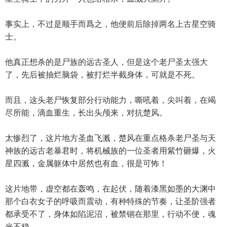
事实上，不过是顺手而爲之，他便前后除掉两名上古星空骑
士。
他真正想杀的是尸族的远古圣人，但是这个老尸圣太强大
了，先后被抽烂脑袋，被打烂半截身体，可就是不死。
而且，这头老尸恢复部分行动能力，嘶吼着，尖叫着，在竭
尽所能，滴血重生，长出头颅来，对抗楚风。
太惨烈了，这片地方圣血飞溅，楚风在重点格杀老尸圣与天
神族的远古老暴君时，将机械族的一位圣者用紫竹砸爆，火
星四溅，金属躯体中居然也有血，很是可怖！
这片地带，虚空都在轰鸣，在起伏，随着漆黑如墨的大渊中
那个白衣女子的呼吸而震动，有种特殊的节奏，让圣阶强者
都承受不了，身体如陷泥沼，被禁锢在那里，行动不便，魂
光不稳。