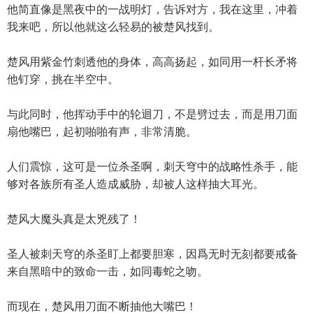
他简直像是黑夜中的一战明灯，告诉对方，我在这里，冲着
我来吧，所以他就这么轻易的被楚风找到。
楚风用紫金竹刺透他的身体，高高扬起，如同用一杆长矛将
他钉穿，挑在半空中。
与此同时，他挥动手中的轮迴刀，不是劈过去，而是用刀面
扇他嘴巴，起初啪啪有声，非常清脆。
人们震惊，这可是一位杀圣啊，刺天穹中的战略性杀手，能
够对各族所有圣人造成威胁，却被人这样抽大耳光。
楚风大魔头真是太兇残了！
圣人被刺天穹的杀圣盯上都要胆寒，因爲无时无刻都要戒备
来自黑暗中的致命一击，如同毒蛇之吻。
而现在，楚风用刀面不断抽他大嘴巴！