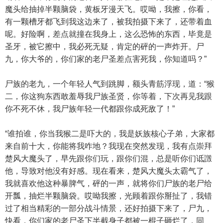
魔头给抽掉半颗脑袋，黄板牙漫天飞。哎呦，我擦，你看，
有一颗槽牙都飞到我这边来了，被我拍摄下来了，还带着血
呢。好险啊，差点就撞在我身上，这么恐怖的东西，毕竟是
圣牙，被它擦中，我必死无疑，肯定的砰的一声炸开。尸
九，你大爷的，你们家的老尸圣差点害死我，你知道吗？”
尸族的老九，一个年轻人气到跳脚，额头青筋浮现，道：“猴
二，你这狗东西敢羞辱我尸族圣贤，你等着，下次再见我跟
你不死不休，我尸族年轻一代都跟你成死敌了！”
“谁拍谁，你当我猴二是吓大的，我是妖族核心子弟，大家都
来自前十大，你能将我咋地？我现在突然发现，我有点崇拜
楚风大魔头了，早先跟你们玩，跟你们混，总是听你们诋譭
他，导致对他没有好感。现在看来，楚风大魔头太霸气了，
我就喜欢他这种暴脾气，砰的一声，就将你们尸族的老尸给
开瓢，抽烂半颗脑袋。哎呦我擦，光顾着跟你掰扯了，我错
过了相当精彩的一部分战斗情景，还好拍摄下来了，尸九，
快看，你们家的老尸圣下半截身子都被一棍子砸烂了，同