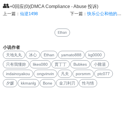
👥
+0回应(0)(DMCA Compliance - Abuse 投诉)
上一篇：
仙逆1498
下一篇：
快乐公公和他的四位媳妇
Ethan
小说作者
天地丸丸
冰心
Ethan
yamato888
kg0000
只有我懂妳
likes080
賈丁丁
Bubkes
小雞湯
indainoyakou
ongvinvin
凡夫
porsmm
ptc077
夕媛
kkmanlg
Bone
金刀利刃
性与情