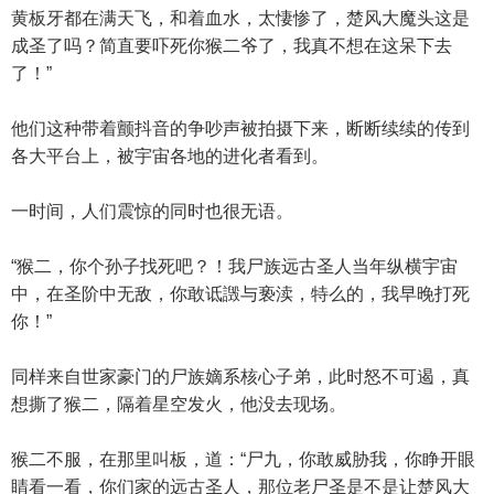
黄板牙都在满天飞，和着血水，太悽惨了，楚风大魔头这是
成圣了吗？简直要吓死你猴二爷了，我真不想在这呆下去
了！”
他们这种带着颤抖音的争吵声被拍摄下来，断断续续的传到
各大平台上，被宇宙各地的进化者看到。
一时间，人们震惊的同时也很无语。
“猴二，你个孙子找死吧？！我尸族远古圣人当年纵横宇宙
中，在圣阶中无敌，你敢诋譭与亵渎，特么的，我早晚打死
你！”
同样来自世家豪门的尸族嫡系核心子弟，此时怒不可遏，真
想撕了猴二，隔着星空发火，他没去现场。
猴二不服，在那里叫板，道：“尸九，你敢威胁我，你睁开眼
睛看一看，你们家的远古圣人，那位老尸圣是不是让楚风大