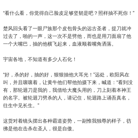
“看什么看，你觉得自己脸皮足够坚韧是吧？照样抽不死你！”
楚风回头看了一眼尸族那个皮包骨头的远古圣者，提刀就冲
过去了，啪的一声，这一次不是劈他，而也是用刀面扇了他
一个大嘴巴，抽的他横飞起来，血液顺着嘴角洒落。
宇宙各地，不知道有多少人石化！
“好，杀的好，抽的好，狠狠抽他大耳光！”远处，欧阳风在
叫，并且嚷嚷着，让黄牛他们帮他拍摄下来，喊道：“看到没
有，那轮迴刀是我的，我借给大魔头用的，刀上刻着本神王
的名字。被轮迴刀劈杀的人，请记住，轮迴路上诵吾真名，
往生中见长生。”
这货对着镜头摆出各种霸道姿势，一副惟我独尊的样子，彷
彿是他在击杀在圣人，很是自傲。