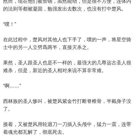
然而，现在他们被禁锢，虽然能动，但是很不方便，连体内
的法则等都被凝固，勉强发出去数次，也没有打中楚风。
“噗！”
在此过程中，楚风对其他人也下手了，噗的一声，将星空骑
士中的另一人立劈爲两半，直接灭杀之。
果然，圣人跟圣人也是不一样的，最强大的几尊远古圣人很
难杀，但是，新近的圣人相对来说不算非常难。
“啊……”
西林族的圣人惨叫，被楚风紫金竹打断脊椎骨，半截身子没
了。
接着，又被楚风用轮迴刀一刀插入头颅中，猛力一震，连带
着魂光都瓦解了，彻底死去。