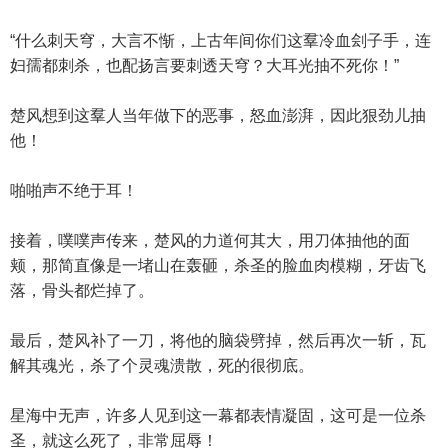
“什么刺天穹，大言不惭，上古年间你们这羣冷血刽子手，连
妇孺都刺杀，也配扬言要刺透天穹？大耳光抽不死你！”
楚风想到这羣人当年做下的恶事，怒血澎湃，因此狠劲儿抽
他！
啪啪声不绝于耳！
接着，噗噗声传来，楚风的力道何其大，用刀体抽他的面
颊，那简直像是一堵山在轰砸，杀圣的脸血肉模糊，牙齿飞
落，骨头都烂掉了。
最后，楚风补了一刀，将他的脑袋劈掉，然后再次一斩，瓦
解其魂光，杀了个灵魂溃散，死的很彻底。
星海中无声，许多人见到这一幕都表情凝固，这可是一位杀
圣，就这么死了，非常屈辱！